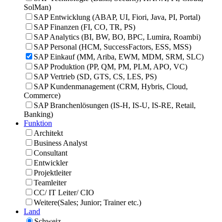
SolMan)
SAP Entwicklung
(ABAP,​ UI,​ Fiori,​ Java,​ PI,​ Portal)
SAP Finanzen
(FI,​ CO,​ TR,​ PS)
SAP Analytics
(BI,​ BW,​ BO,​ BPC,​ Lumira,​ Roambi)
SAP Personal
(HCM,​ SuccessFactors,​ ESS,​ MSS)
SAP Einkauf
(MM,​ Ariba,​ EWM,​ MDM,​ SRM,​ SLC)
SAP Produktion
(PP,​ QM,​ PM,​ PLM,​ APO,​ VC)
SAP Vertrieb
(SD,​ GTS,​ CS,​ LES,​ PS)
SAP Kundenmanagement
(CRM,​ Hybris,​ Cloud,​
Commerce)
SAP Branchenlösungen
(IS-H,​ IS-U,​ IS-RE,​ Retail,​
Banking)
Funktion
Architekt
Business Analyst
Consultant
Entwickler
Projektleiter
Teamleiter
CC/ IT Leiter/ CIO
Weitere(Sales; Junior; Trainer etc.)
Land
Schweiz