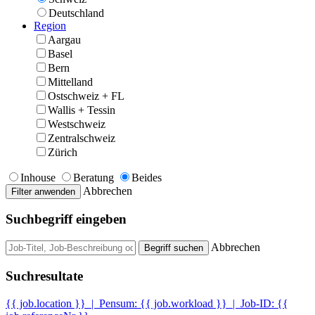
Deutschland
Region
Aargau
Basel
Bern
Mittelland
Ostschweiz + FL
Wallis + Tessin
Westschweiz
Zentralschweiz
Zürich
Inhouse
Beratung
Beides
Abbrechen
Filter anwenden
Suchbegriff eingeben
Abbrechen
Begriff suchen
Suchresultate
{{ job.location }}
|
Pensum: {{ job.workload }}
|
Job-ID: {{