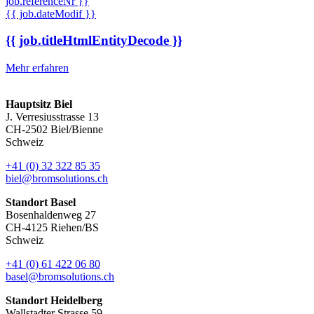
job.referenceNr }}
{{ job.dateModif }}
{{ job.titleHtmlEntityDecode }}
Mehr erfahren
Hauptsitz Biel
J. Verresiusstrasse 13
CH-2502 Biel/Bienne
Schweiz
+41 (0) 32 322 85 35
biel@bromsolutions.ch
Standort Basel
Bosenhaldenweg 27
CH-4125 Riehen/BS
Schweiz
+41 (0) 61 422 06 80
basel@bromsolutions.ch
Standort Heidelberg
Wallstadter Strasse 59