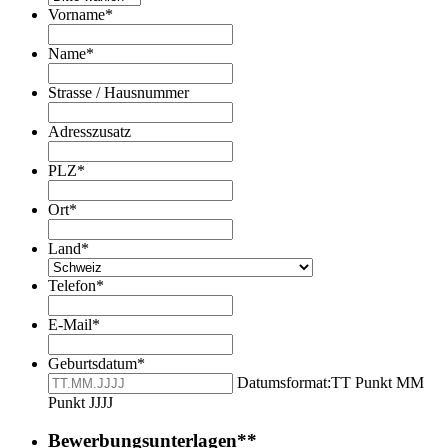
Vorname
*
Name
*
Strasse / Hausnummer
Adresszusatz
PLZ
*
Ort
*
Land
*
Telefon
*
E-Mail
*
Geburtsdatum
*
Datumsformat:TT Punkt MM
Punkt JJJJ
Bewerbungsunterlagen**